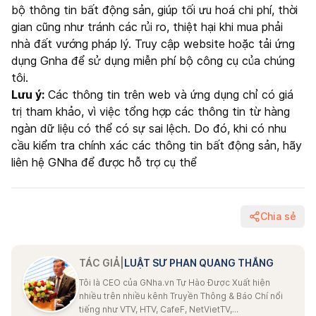
bộ thông tin bất động sản, giúp tối ưu hoá chi phí, thời
gian cũng như tránh các rủi ro, thiệt hại khi mua phải
nhà đất vướng pháp lý. Truy cập website hoặc tải ứng
dụng Gnha để sử dụng miễn phí bộ công cụ của chúng
tôi.
Lưu ý:
Các thông tin trên web và ứng dụng chỉ có giá
trị tham khảo, vì việc tổng hợp các thông tin từ hàng
ngàn dữ liệu có thể có sự sai lệch. Do đó, khi có nhu
cầu kiểm tra chính xác các thông tin bất động sản, hãy
liên hệ GNha để được hỗ trợ cụ thể
Chia sẻ
TÁC GIẢ
|
LUẬT SƯ PHAN QUANG THẮNG
Tôi là CEO của GNha.vn Tự Hào Được Xuất hiện
nhiều trên nhiều kênh Truyền Thông & Báo Chí nổi
tiếng như VTV, HTV, CafeF, NetVietTV,...