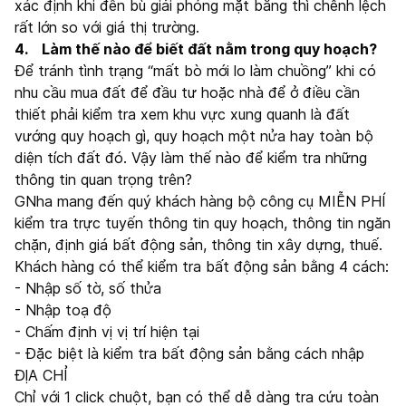
xác định khi đền bù giải phóng mặt bằng thì chênh lệch
rất lớn so với giá thị trường.
4. Làm thế nào để biết đất nằm trong quy hoạch?
Để tránh tình trạng “mất bò mới lo làm chuồng” khi có
nhu cầu mua đất để đầu tư hoặc nhà để ở điều cần
thiết phải kiểm tra xem khu vực xung quanh là đất
vướng quy hoạch gì, quy hoạch một nửa hay toàn bộ
diện tích đất đó. Vậy làm thế nào để kiểm tra những
thông tin quan trọng trên?
GNha mang đến quý khách hàng bộ công cụ MIỄN PHÍ
kiểm tra trực tuyến thông tin quy hoạch, thông tin ngăn
chặn, định giá bất động sản, thông tin xây dựng, thuế.
Khách hàng có thể kiểm tra bất động sản bằng 4 cách:
- Nhập số tờ, số thửa
- Nhập toạ độ
- Chấm định vị vị trí hiện tại
- Đặc biệt là kiểm tra bất động sản bằng cách nhập
ĐỊA CHỈ
Chỉ với 1 click chuột, bạn có thể dễ dàng tra cứu toàn